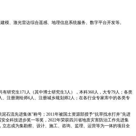
建模、激光雷达综合遥感、地理信息系统服务、数字平台开发等。
。
共有研究生
171
人（其中博士研究生
3
人），本科
360
人，大专
79
人；各类
人、注册测绘师
6
人、注册城乡规划师
2
人；在各行业专家库中的各类专
洪泥石流先进集体
”
称号；
2011
年被国土资源部授予
“
抗旱找水打井
”
先进
届安全科技进步奖一等奖，
2022
年荣获四川省地质灾害防治工作先进集
，立志成为集勘察、设计、施工、咨询、监理、运营等为一体的项目全