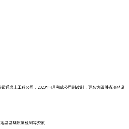
省蜀通岩土工程公司，
2020
年
4
月完成公司制改制，更名为四川省冶勘设
筑地基基础质量检测等资质；