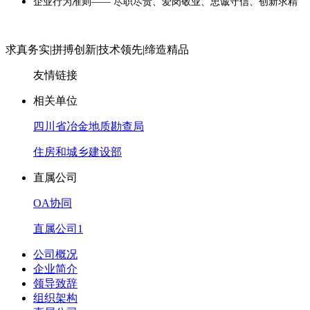
企业行为准则—— 尽职尽责、爱岗敬业、忠诚守信、创新求精
求真务实
|
拼搏创新
|
技术领先
|
缔造精品
友情链接
相关单位
四川省冶金地质勘查局
住房和城乡建设部
直属公司
OA协同
直属公司1
公司概况
企业简介
领导致辞
组织架构