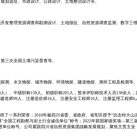
规划选址、市政设计、公路设计、土地整治设计等。
开发整理资源调查和勘测设计、土地报征、自然资源调查监测、数字三维
第三次全国土壤污染普查等。
探测、水文物探、城市物探、环境物探、隧道物探、测井工程及检测等
0
人）、中级职称
158
人、初级职称
201
人，暂未评职称技术人员
138
余人，
级建造师
99
人、注册造价师
16
人、注册安全工程师
10
人、注册监理工程师
6
得了一系列荣誉：
2010
年被四川省委、省政府、省军区授予
“
抗击特大山
获
“
全国工程勘察与岩土行业诚信单位
”
称号；
2022
年获国家级奖项
—
第三
进单位称号。公司紧跟四川省自然资源集团战略发展规划，聚焦主责主业