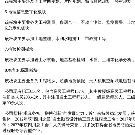
该板块主要涉及国土空间规划、片区规划、城市总体规划、乡村规划、
5.地理信息数字化板块
该板块主要业务为工程测量、多测合一、不动产测绘、监测预警、土地
6.总承包板块
该板块主要承担土地整理、水利水电施工、市政施工等。
7.检验检测板块
该板块主要承担岩土水试验、地基基础检测，水质、土壤等化学分析，
8.智能化探测板块
该板块主要业务为工程物探、超前地质预报、无人机航空频域电磁智能
公司现有职工
656
名，包含高级工程师
137
人（其中教授级高级工程师
1
注册类人员
203
人次，其中注册岩土工程师
28
人、一级建造师
36
人、二
家
90
余人次。
公司坚持
“
求真务实、拼搏创新
”
的发展定力，近年来持续稳定发展，获
集体；
2012
年获
“
四川之最
”
岩土勘察设计施工最大规模第二名；
2017
年
体；
2023
年获四川总工会工人先锋号荣誉，并多次获得全省地灾防治先
过程服务综合型企业。