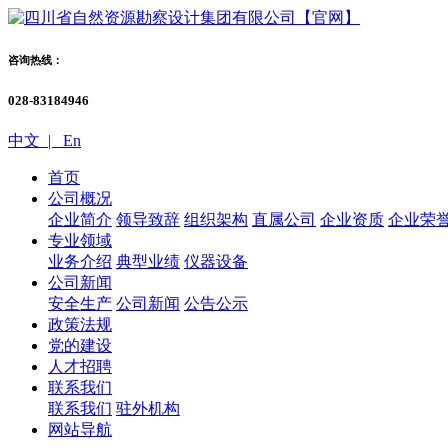
咨询热线：
028-83184946
中文 |
En
首页
公司概况
企业简介
领导致辞
组织架构
直属公司
企业资质
企业荣
专业领域
业务介绍
典型业绩
仪器设备
公司新闻
安全生产
公司新闻
公告公示
政策法规
党的建设
人才招聘
联系我们
联系我们
驻外机构
网站导航