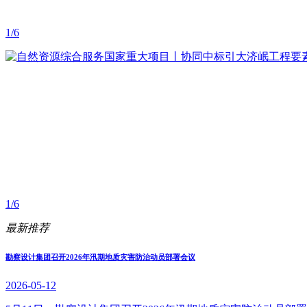
1/6
1/6
最新推荐
勘察设计集团召开2026年汛期地质灾害防治动员部署会议
2026-05-12