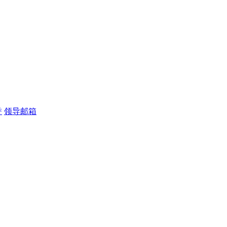
誉
领导邮箱